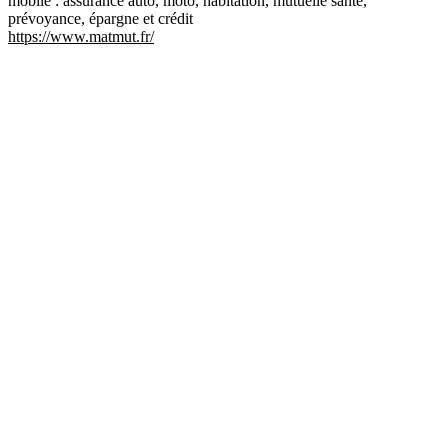
mobile : assurance auto, moto, habitation, mutuelle santé,
prévoyance, épargne et crédit
https://www.matmut.fr/