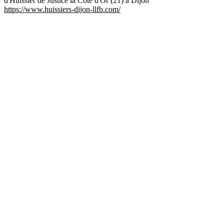
d'Huissier de Justice la Côte d'Or (21) à Dijon
https://www.huissiers-dijon-llfb.com/