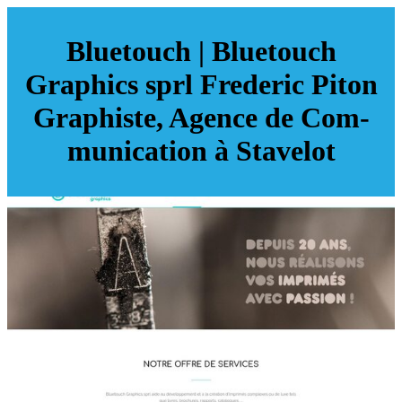
Bluetouch | Bluetouch
Graphics sprl Frederic Piton
Graphiste, Agence de Com­
munica­tion à Stavelot